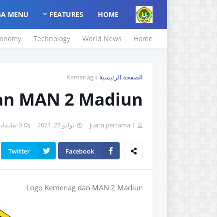
A MENU
FEATURES
HOME
conomy
Technology
World News
Home
Kemenag
الصفحة الرئيسية
an MAN 2 Madiun
0 تعليقات
يوليو 27, 2021
juara pertama 1
Twitter
Facebook
Logo Kemenag dan MAN 2 Madiun